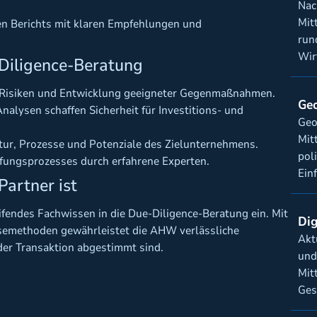
Nac
Mit
ten Berichts mit klaren Empfehlungen und
run
Wir
-Diligence-Beratung
er Risiken und Entwicklung geeigneter Gegenmaßnahmen.
Geo
nalysen schaffen Sicherheit für Investitions- und
Geo
Mit
uktur, Prozesse und Potenziale des Zielunternehmens.
pol
fungsprozesses durch erfahrene Experten.
Ein
artner ist
fendes Fachwissen in die Due-Diligence-Beratung ein. Mit
Dig
semethoden gewährleistet die AHW verlässliche
Akt
eder Transaktion abgestimmt sind.
und
Mit
Ges