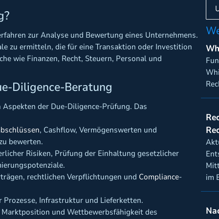
g?
We
Verfahren zur Analyse und Bewertung eines Unternehmens.
le zu ermitteln, die für eine Transaktion oder Investition
Wh
che wie Finanzen, Recht, Steuern, Personal und
Fun
Whi
Rec
e-Diligence-Beratung
n Aspekten der Due-Diligence-Prüfung. Das
Rec
Re
abschlüssen
, Cashflow, Vermögenswerten und
 zu bewerten.
Akt
licher Risiken, Prüfung der Einhaltung gesetzlicher
Ent
mierungspotenziale.
Mit
rägen, rechtlichen Verpflichtungen und
Compliance
-
im B
Prozesse, Infrastruktur und Lieferketten.
Nac
 Marktposition und Wettbewerbsfähigkeit des