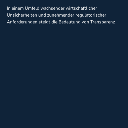
In einem Umfeld wachsender wirtschaftlicher
Unsicherheiten und zunehmender regulatorischer
Anforderungen steigt die Bedeutung von Transparenz
und Nachvollziehbarkeit. Geprüfte Abschlüsse können
hier ein entscheidender Erfolgsfaktor sein. Sie schaffen
Klarheit über die finanzielle Situation und tragen zur
Stabilität in Entscheidungsprozessen bei.
Fazit
Die freiwillige
Jahresabschlussprüfung
bietet
mittelständischen Unternehmen zahlreiche Vorteile. Sie
stärkt das Vertrauen in die Unternehmenszahlen,
erleichtert den Zugang zu Kapital, deckt
organisatorische Schwächen auf und hilft bei der
Vorbereitung auf zukünftige gesetzliche Anforderungen.
Gleichzeitig unterstützt sie die Positionierung als
verantwortungsbewusster Marktteilnehmer in einer
zunehmend auf Transparenz ausgerichteten Wirtschaft.