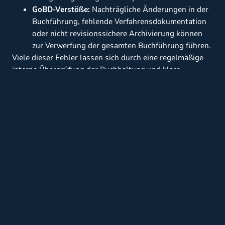
GoBD-Verstöße:
Nachträgliche Änderungen in der
Buchführung, fehlende Verfahrensdokumentation
oder nicht revisionssichere Archivierung können
zur Verwerfung der gesamten Buchführung führen.
Viele dieser Fehler lassen sich durch eine regelmäßige
interne Überprüfung der Buchhaltung und klare
Prozesse im Voraus vermeiden. Ein strukturierter
Beratungsansatz
hilft, solche Schwachstellen rechtzeitig
zu identifizieren.
Welche Rechte und Pflichten hat ein
Unternehmen während der Prüfung?
Während einer Betriebsprüfung haben Unternehmen
sowohl weitreichende Mitwirkungspflichten als auch
konkrete Rechte, die sie aktiv wahrnehmen sollten. Die
Pflicht zur Mitwirkung umfasst die Vorlage von
Unterlagen und Auskünften, das Recht schützt vor
unverhältnismäßigen Eingriffen und sichert rechtliches