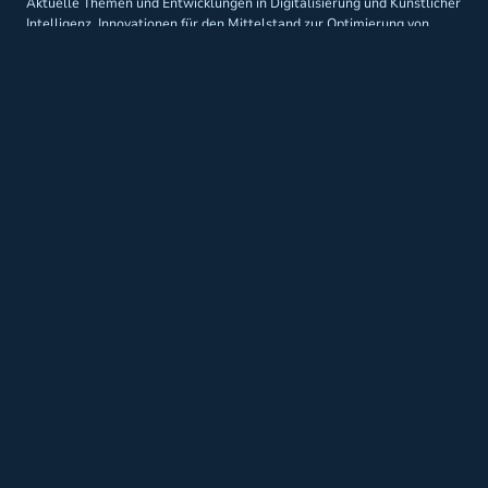
Aktuelle Themen und Entwicklungen in Digitalisierung und Künstlicher
Intelligenz. Innovationen für den Mittelstand zur Optimierung von
Prozessen und Geschäftsmodellen.
Weitere Themen, die
interessant sein könnten
Hier folgen bald weitere Beiträge
AHW NEWSLETTER
Immer auf dem neuesten Stand
bleiben
Informationen zu bevorstehenden Events, aktuellen