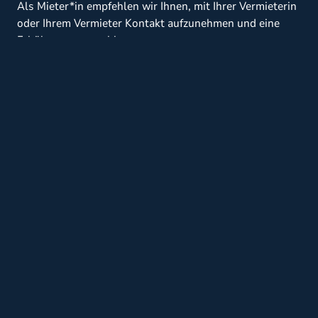
Als Mieter*in empfehlen wir Ihnen, mit Ihrer Vermieterin
oder Ihrem Vermieter Kontakt aufzunehmen und eine
Erhöhung vorzuschlagen.
Selbstverständlich bleibt es Vermieter*innen und
Mieter*innen überlassen, ob Sie bereits jetzt
Anpassungen treffen wollen. Eine rechtliche Pflicht
hierzu besteht – wie ausgeführt – derzeit nicht.
Gleichwohl ist es ratsam, jetzt tätig zu werden, um
Nachzahlungen – die durchaus streitig und somit auch
Gegenstand eines Rechtsstreites werden können – zu
vermeiden.
Kontakt
Wir von der AHW Unternehmerkanzlei sind auf die
mietrechtliche Beratung einschließlich der Begleitung in
streitigen Angelegenheiten spezialisiert. Unser
Ansprechpartner, Herr Rechtsanwalt Dr. Sascha Horn,
steht Ihnen gerne telefonisch unter 02236 3982-608