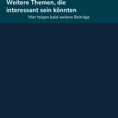
Weitere Themen, die
interessant sein könnten
Hier folgen bald weitere Beiträge
AHW NEWSLETTER
Immer auf dem neuesten Stand
bleiben
Informationen zu bevorstehenden Events, aktuellen
Rechtsprechungen, wichtigen Neuigkeiten und relevanten
Fristen – direkt ins Postfach.
Zum Newsletter anmelden