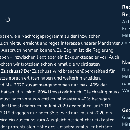
Rec
Re
Akt
Ent
Mit
lossen, ein Nachfolgeprogramm zu der inzwischen
im B
Auch hierzu erreicht uns reges Interesse unserer Mandanten,
 in Anspruch nehmen können. Zu Beginn ist die Regierung
ieben – inzwischen liegt aber ein Eckpunktepapier vor. Auch
Nac
öchten wir trotzdem schon einmal die wichtigsten
Nac
 Zuschuss?
Der Zuschuss wird branchenübergreifend für
Mit
zeinbruch erlitten haben und weiterhin erleiden.
run
l und Mai 2020 zusammengenommen nur max. 40% der
Wir
atten, d.h. mind. 60% Umsatzeinbruch. Gleichzeitig muss
August noch voraus-sichtlich mindestens 40% betragen.
gt der Umsatzeinbruch im Juni 2020 gegenüber Juni 2019
Geo
 2019 dagegen nur noch 35%, wird nur im Juni 2020 ein
Geo
ird ein Zuschuss zum Ausgleich betrieblicher Fixkosten
Mit
 der prozentualen Höhe des Umsatzausfalls. Er beträgt: