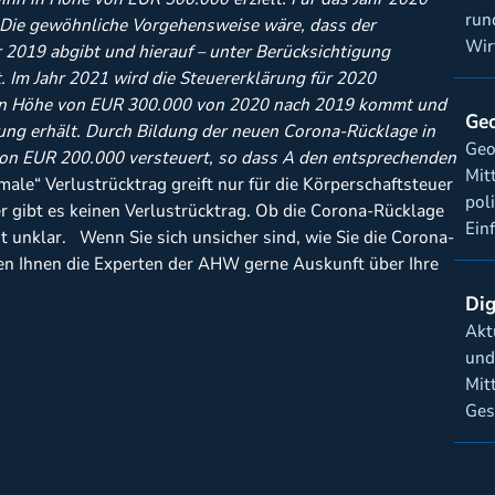
run
Die gewöhnliche Vorgehensweise wäre, dass der
Wir
 2019 abgibt und hierauf – unter Berücksichtigung
. Im Jahr 2021 wird die Steuererklärung für 2020
g in Höhe von EUR 300.000 von 2020 nach 2019 kommt und
Geo
ung erhält.
Durch Bildung der neuen Corona-Rücklage in
Geo
 von EUR 200.000 versteuert, so dass A den entsprechenden
Mit
ale“ Verlustrücktrag greift nur für die Körperschaftsteuer
pol
 gibt es keinen Verlustrücktrag. Ob die Corona-Rücklage
Ein
it unklar. Wenn Sie sich unsicher sind, wie Sie die Corona-
en Ihnen die Experten der AHW gerne Auskunft über Ihre
Dig
Akt
und
Mit
Ges