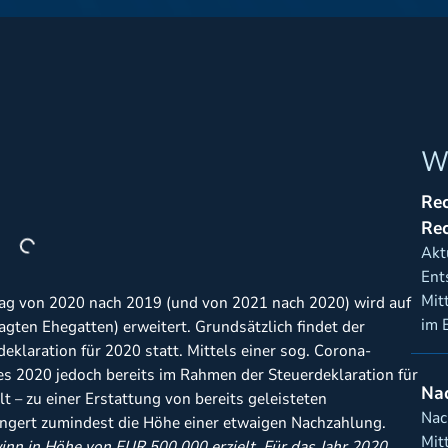
W
Rec
Re
Akt
Ent
Mit
rag von 2020 nach 2019 (und von 2021 nach 2020) wird auf
im B
gten Ehegatten) erweitert. Grundsätzlich findet der
eklaration für 2020 statt. Mittels einer sog. Corona-
es 2020 jedoch bereits im Rahmen der Steuerdeklaration für
Nac
t – zu einer Erstattung von bereits geleisteten
Nac
ingert zumindest die Höhe einer etwaigen Nachzahlung.
Mit
nn in Höhe von EUR 500.000 erzielt. Für das Jahr 2020