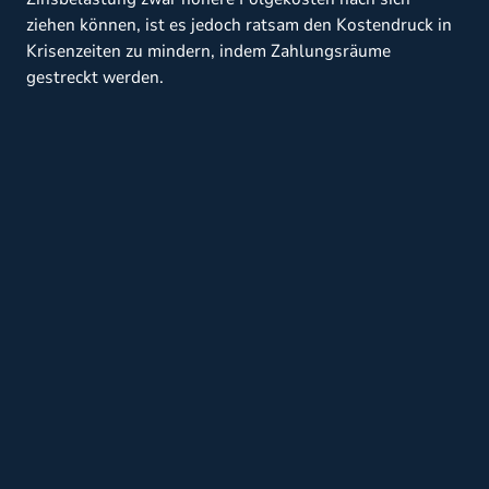
ziehen können, ist es jedoch ratsam den Kostendruck in
Krisenzeiten zu mindern, indem Zahlungsräume
gestreckt werden.
Tilgungszahlungen für laufende Darlehen können
in Absprache mit den Kreditinstituten ausgesetzt
werden, sodass nur Zinskosten bedient werden
müssen.
Eine andere Möglichkeit ist es, sich an Ihr
Finanzamt zu wenden, um Gewerbesteuer oder
Umsatzsteuer stunden zu lassen. Dies betrifft vor
allem Steuernachzahlungen für vergangene
Geschäftsjahre. Grundlage hierfür ist, dass durch
Einzug der Steuer ein wirtschaftlicher Härtefall
entstehen würde. Der Stundungsumfang liegt
grundsätzlich im Ermessen der Finanzbehörden,
sie werden von der Regierung aber derzeit dazu
angehalten, keine strengen Anforderungen zu
stellen. Die Finanzverwaltung setzt für