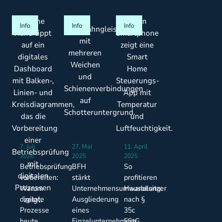
Info
Info
Info
7. Juli
27. Mai
11. April
2026
2025
2025
Betriebsprüfung
BFH
So
vorbereiten:
stärkt
profitieren
Warum
Unternehmensumwandlung:
Hausbesitzer
digitale
Ausgliederung
nach §
Prozesse
eines
35c
heute
Einzelunternehmens
EStG